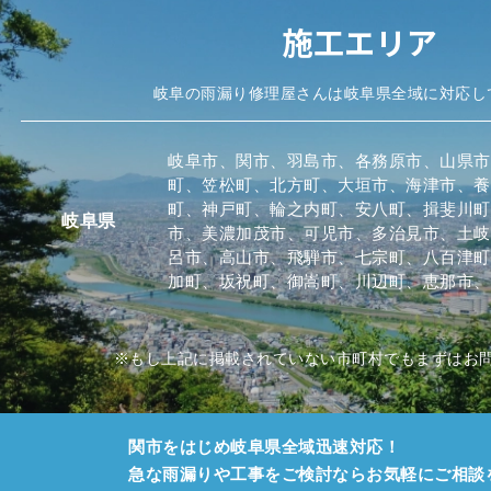
施工エリア
岐阜の雨漏り修理屋さんは岐阜県全域に対応し
岐阜市、関市、羽島市、各務原市、山県市
町、笠松町、北方町、大垣市、海津市、養
町、神戸町、輪之内町、安八町、揖斐川町
岐阜県
市、美濃加茂市、可児市、多治見市、土岐
呂市、高山市、飛騨市、七宗町、八百津町
加町、坂祝町、御嵩町、川辺町、恵那市、中
※もし上記に掲載されていない市町村でもまずはお
関市をはじめ岐阜県全域迅速対応！
急な雨漏りや工事をご検討ならお気軽にご相談