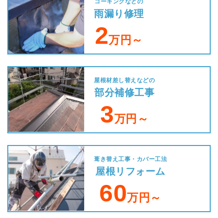
コーキングなどの
雨漏り修理
2
万円～
屋根材差し替えなどの
部分補修工事
3
万円～
葺き替え工事・カバー工法
屋根リフォーム
60
万円～