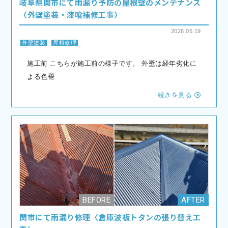
岐阜県関市にて雨漏り予防の屋根壁のメンテナンス
〈外壁塗装・漆喰補修工事〉
2026.05.19
外壁塗装
屋根修理
施工前 こちらが施工前の様子です。 外壁は経年劣化に
よる色褪
続きを見る
関市にて雨漏り修理〈倉庫波板トタンの張り替え工