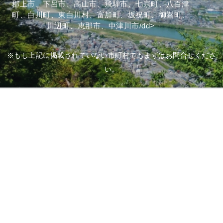
郡上市、下呂市、高山市、飛騨市、七宗町、八百津
町、白川町、東白川村、富加町、坂祝町、御嵩町、
川辺町、恵那市、中津川市/dd>
※もし上記に掲載されていない市町村でもまずはお問合せくださ
い。